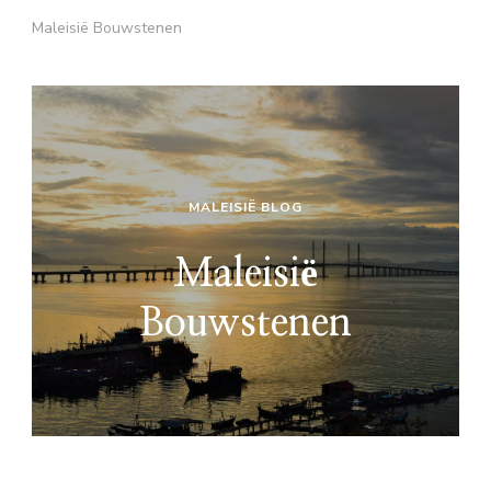
Maleisië Bouwstenen
MALEISIË BLOG
Maleisië
Bouwstenen