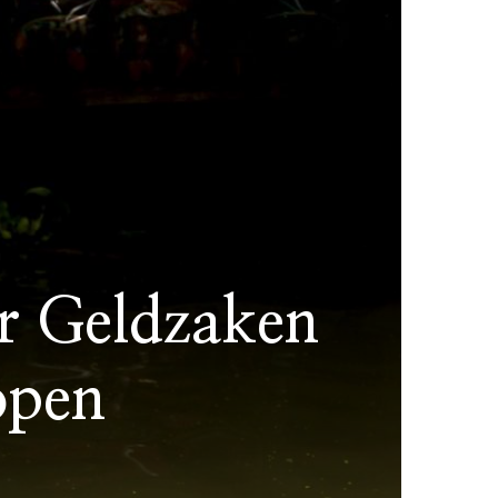
or Geldzaken
open