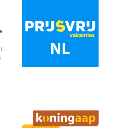
e
et
e
s