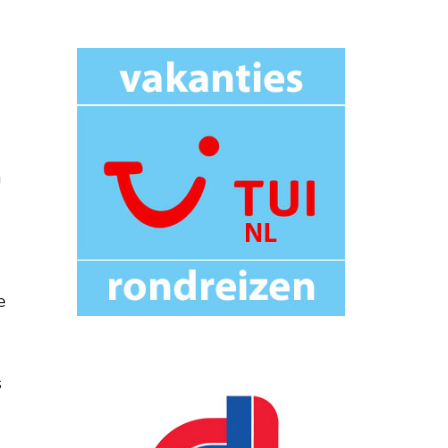
n
e
s