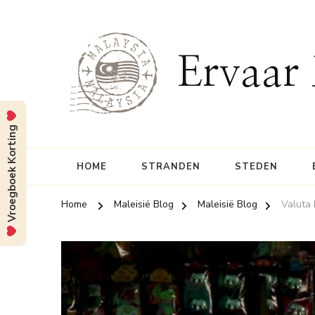
Ervaar 
Vroegboek Korting
HOME
STRANDEN
STEDEN
Home
Maleisië Blog
Maleisië Blog
Valuta 