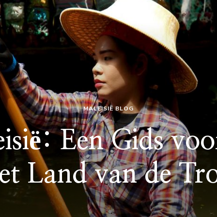
MALEISIË BLOG
isië: Een Gids vo
het Land van de Tr