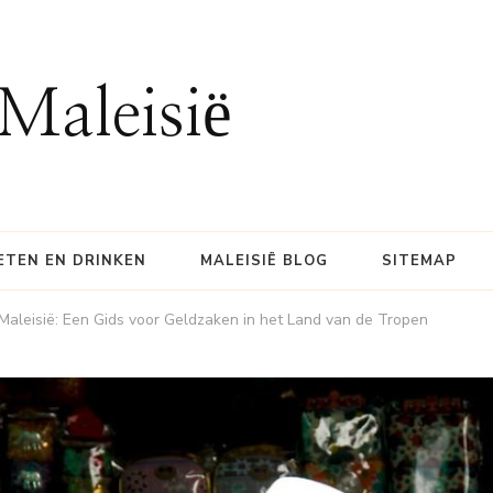
Maleisië
ETEN EN DRINKEN
MALEISIË BLOG
SITEMAP
Maleisië: Een Gids voor Geldzaken in het Land van de Tropen