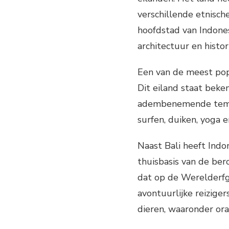
verschillende etnisch
hoofdstad van Indone
architectuur en histo
Een van de meest popu
Dit eiland staat beke
adembenemende tempel
surfen, duiken, yoga 
Naast Bali heeft Indo
thuisbasis van de be
dat op de Werelderfg
avontuurlijke reizig
dieren, waaronder ora