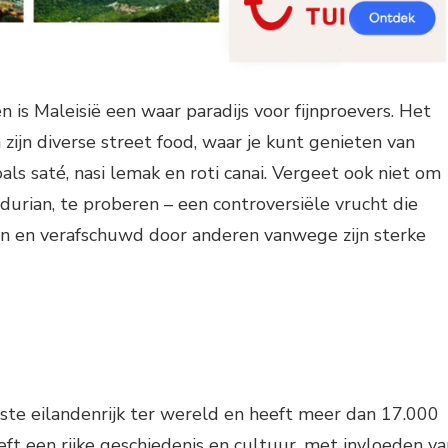
 is Maleisië een waar paradijs voor fijnproevers. Het
zijn diverse street food, waar je kunt genieten van
als saté, nasi lemak en roti canai. Vergeet ook niet om
, durian, te proberen – een controversiële vrucht die
en en verafschuwd door anderen vanwege zijn sterke
tste eilandenrijk ter wereld en heeft meer dan 17.000
eft een rijke geschiedenis en cultuur, met invloeden va