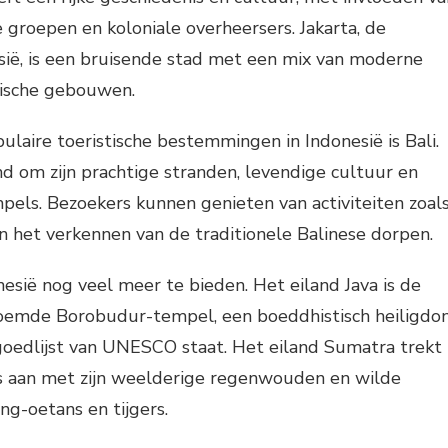
e groepen en koloniale overheersers. Jakarta, de
sië, is een bruisende stad met een mix van moderne
rische gebouwen.
laire toeristische bestemmingen in Indonesië is Bali.
nd om zijn prachtige stranden, levendige cultuur en
s. Bezoekers kunnen genieten van activiteiten zoal
en het verkennen van de traditionele Balinese dorpen.
nesië nog veel meer te bieden. Het eiland Java is de
roemde Borobudur-tempel, een boeddhistisch heiligd
oedlijst van UNESCO staat. Het eiland Sumatra trekt
ers aan met zijn weelderige regenwouden en wilde
ng-oetans en tijgers.